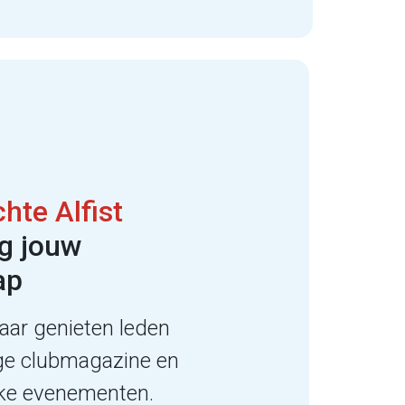
chte Alfist
g jouw
ap
aar genieten leden
ge clubmagazine en
ijke evenementen.