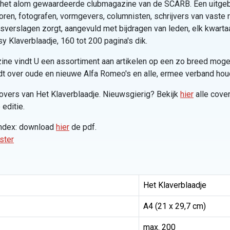
s het alom gewaardeerde clubmagazine van de SCARB. Een uitge
toren, fotografen, vormgevers, columnisten, schrijvers van vaste 
isverslagen zorgt, aangevuld met bijdragen van leden, elk kwarta
 Klaverblaadje, 160 tot 200 pagina's dik.
azine vindt U een assortiment aan artikelen op een zo breed mogel
t over oude en nieuwe Alfa Romeo's en alle, ermee verband ho
overs van Het Klaverblaadje. Nieuwsgierig? Bekijk
hier
alle cove
 editie.
index: download
hier
de pdf.
ster
Het Klaverblaadje
A4 (21 x 29,7 cm)
max. 200