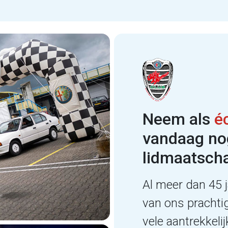
Neem als
é
vandaag no
lidmaatsch
Al meer dan 45 j
van ons prachti
vele aantrekkel