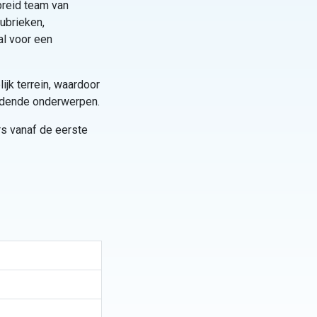
breid team van
rubrieken,
al voor een
ijk terrein, waardoor
udende onderwerpen.
rs vanaf de eerste