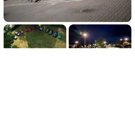
Neem als
échte Alfist
vandaag nog jouw
lidmaatschap