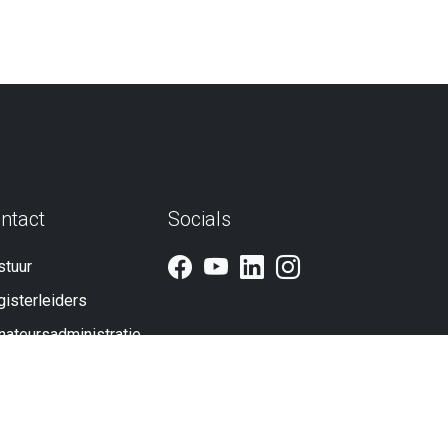
ntact
Socials
stuur
isterleiders
nateursadministratie
erige
d worden