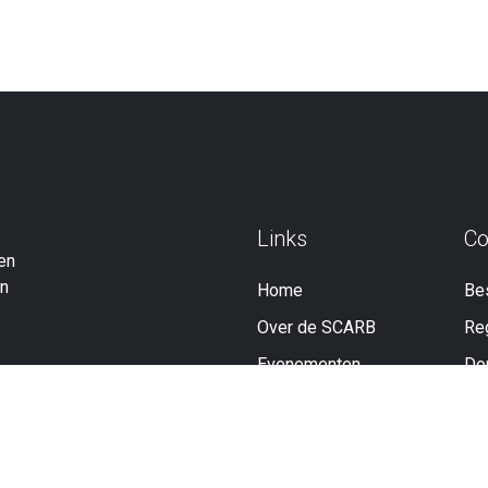
Links
Co
en
an
Home
Be
Over de SCARB
Reg
Evenementen
Do
Foto's
Ov
Nieuws
Li
Registers