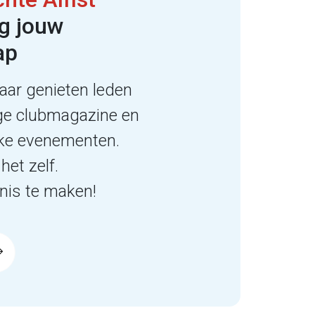
g jouw
ap
aar genieten leden
ge clubmagazine en
ijke evenementen.
het zelf.
is te maken!