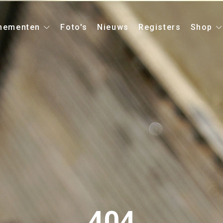
nementen
Foto's
Nieuws
Registers
Shop
404