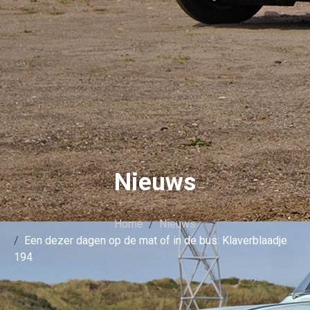
Nieuws
Home
Nieuws
Een dezer dagen op de mat of in de bus: Klaverblaadje
194